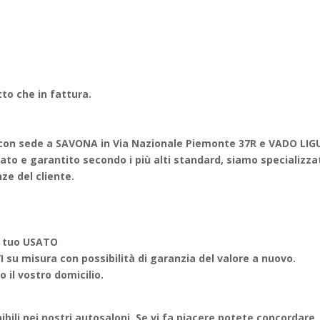
to che in fattura.
on sede a SAVONA in Via Nazionale Piemonte 37R e VADO LIG
nato e garantito secondo i più alti standard, siamo specializza
nze del cliente.
 tuo USATO
u misura con possibilità di garanzia del valore a nuovo.
 il vostro domicilio.
ili nei nostri autosaloni. Se vi fa piacere potete concordare