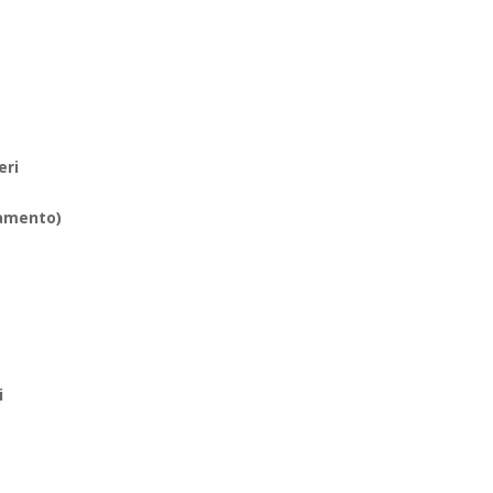
eri
iamento)
i