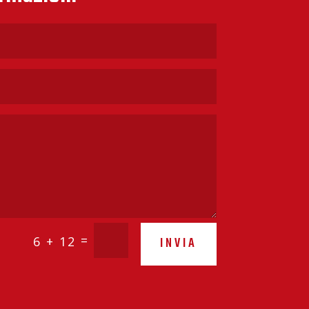
=
6 + 12
INVIA