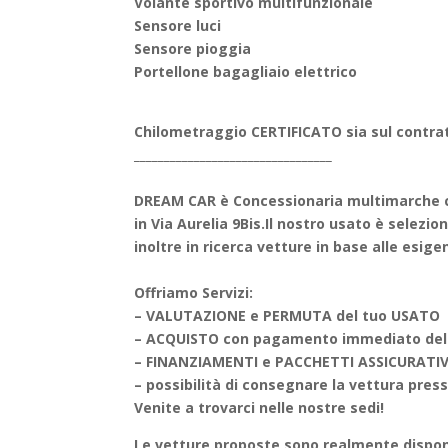
Volante sportivo multifunzionale
Sensore luci
Sensore pioggia
Portellone bagagliaio elettrico
Chilometraggio CERTIFICATO sia sul contrat
_________________________________
DREAM CAR è Concessionaria multimarche c
in Via Aurelia 9Bis.
Il nostro usato è selezio
inoltre in ricerca vetture in base alle esige
Offriamo Servizi:
– VALUTAZIONE e PERMUTA del tuo USATO
– ACQUISTO con pagamento immediato del
– FINANZIAMENTI e PACCHETTI ASSICURATIVI s
– possibilità di consegnare la vettura presso
Venite a trovarci nelle nostre sedi!
Le vetture proposte sono realmente disponib