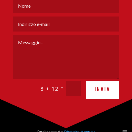
=
8 + 12
INVIA
Realizzato da
Divenire Agency