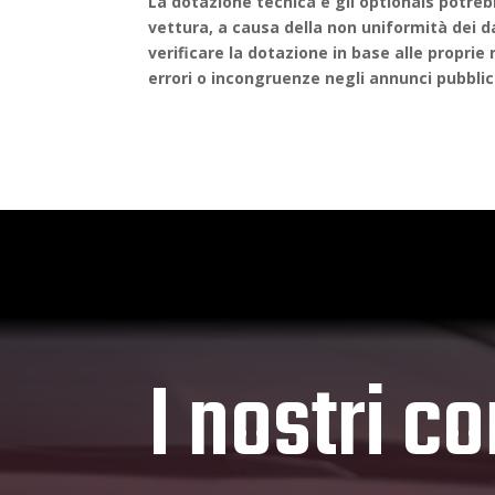
La dotazione tecnica e gli optionals potrebb
vettura, a causa della non uniformità dei dat
verificare la dotazione in base alle propri
errori o incongruenze negli annunci pubblic
I nostri co