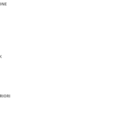
ONE
K
RIORI