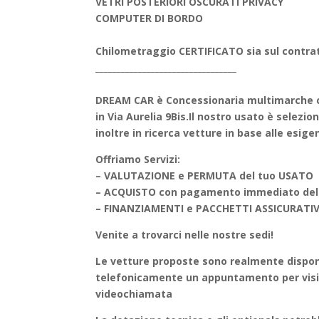
VETRI POSTERIORI OSCURATI PRIVACY
COMPUTER DI BORDO
Chilometraggio CERTIFICATO sia sul contrat
_________________________________
DREAM CAR è Concessionaria multimarche c
in Via Aurelia 9Bis.
Il nostro usato è selezio
inoltre in ricerca vetture in base alle esige
Offriamo Servizi:
– VALUTAZIONE e PERMUTA del tuo USATO
– ACQUISTO con pagamento immediato del
– FINANZIAMENTI e PACCHETTI ASSICURATIVI s
Venite a trovarci nelle nostre sedi!
Le vetture proposte sono realmente disponib
telefonicamente un appuntamento per vision
videochiamata