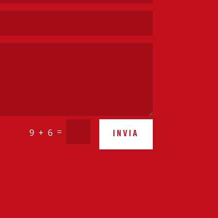
=
9 + 6
INVIA