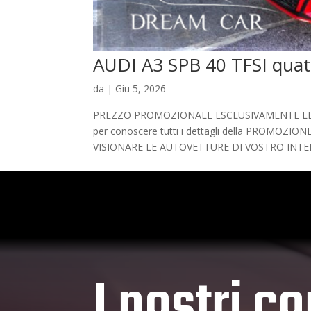
AUDI A3 SPB 40 TFSI quat
da
|
Giu 5, 2026
PREZZO PROMOZIONALE ESCLUSIVAMENTE LEGATO
per conoscere tutti i dettagli della PROMO
VISIONARE LE AUTOVETTURE DI VOSTRO INTER
I nostri co