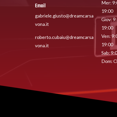
Mer: 9:
Email
19:00
gabriele.giusto@dreamcarsa
Giov: 9
vona.it
19:00
Ven: 9:
roberto.cubaiu@dreamcarsa
19:00
vona.it
Sab: 9:
Dom: C