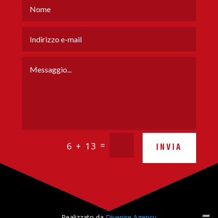
=
6 + 13
INVIA
Realizzato da
Divenire Agency