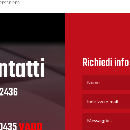
ESSE PER...
ntatti
Richiedi inf
32436
80435
VADO