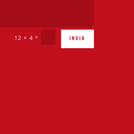
=
12 + 4
INVIA