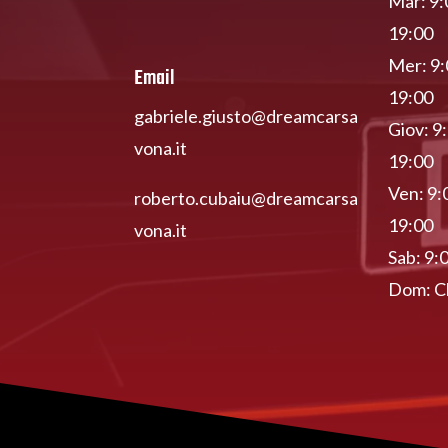
Mar: 9:
19:00
Mer: 9:
Email
19:00
gabriele.giusto@dreamcarsa
Giov: 9
vona.it
19:00
Ven: 9:
roberto.cubaiu@dreamcarsa
19:00
vona.it
Sab: 9:
Dom: C