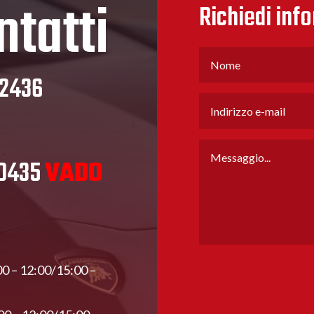
ntatti
Richiedi inf
32436
80435
VADO
00 – 12:00/15:00 –