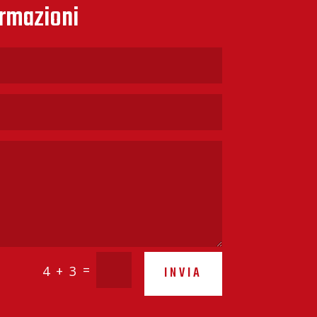
ormazioni
=
4 + 3
INVIA