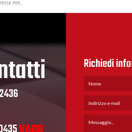
ESSE PER...
ntatti
Richiedi inf
32436
80435
VADO