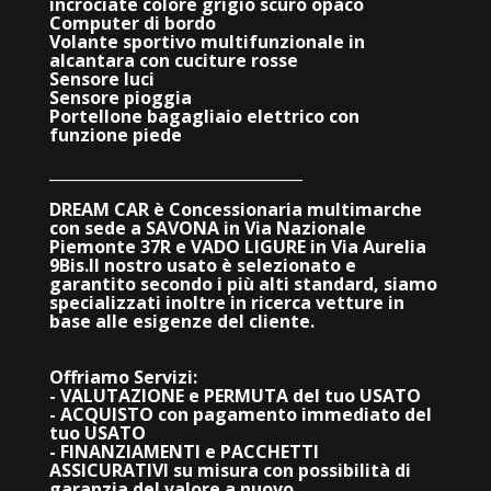
incrociate colore grigio scuro opaco
Computer di bordo
Volante sportivo multifunzionale in
alcantara con cuciture rosse
Sensore luci
Sensore pioggia
Portellone bagagliaio elettrico con
funzione piede
_________________________________
DREAM CAR è Concessionaria multimarche
con sede a SAVONA in Via Nazionale
Piemonte 37R e VADO LIGURE in Via Aurelia
9Bis.
Il nostro usato è selezionato e
garantito secondo i più alti standard, siamo
specializzati inoltre in ricerca vetture in
base alle esigenze del cliente.
Offriamo Servizi:
- VALUTAZIONE e PERMUTA del tuo USATO
- ACQUISTO con pagamento immediato del
tuo USATO
- FINANZIAMENTI e PACCHETTI
ASSICURATIVI su misura con possibilità di
garanzia del valore a nuovo.