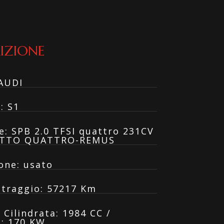
IZIONE
AUDI
o
:
S1
e
:
SPB 2.0 TFSI quattro 231CV
ETTO QUATTRO-REMUS
one
:
usato
traggio
:
57217 Km
:
Cilindrata: 1984 CC /
: 170 KW