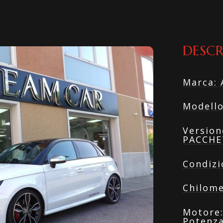
DESCR
Marca
:
Modell
Version
PACCH
Condizi
Chilome
Motore
Potenza