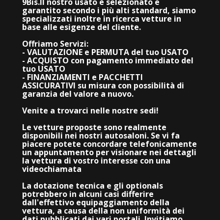
9Bis.
Il nostro usato è selezionato e
garantito secondo i più alti standard, siamo
specializzati inoltre in ricerca vetture in
base alle esigenze del cliente.
Offriamo Servizi:
- VALUTAZIONE e PERMUTA del tuo USATO
- ACQUISTO con pagamento immediato del
tuo USATO
- FINANZIAMENTI e PACCHETTI
ASSICURATIVI su misura con possibilità di
garanzia del valore a nuovo.
Venite a trovarci nelle nostre sedi!
Le vetture proposte sono realmente
disponibili nei nostri autosaloni. Se vi fa
piacere potete concordare telefonicamente
un appuntamento per visionare nei dettagli
la vettura di vostro interesse con una
videochiamata
La dotazione tecnica e gli optionals
potrebbero in alcuni casi differire
dall'effettivo equipaggiamento della
vettura, a causa della non uniformità dei
dati pubblicati dai vari portali. Invitiamo