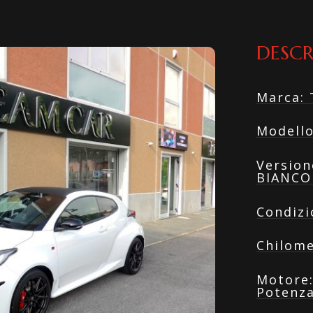
DESCR
Marca
:
Modell
Version
BIANCO
Condizi
Chilome
Motore
Potenza