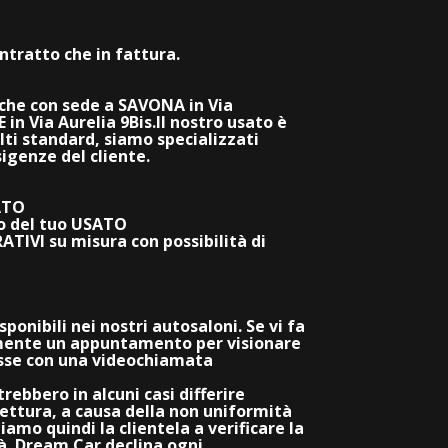
tratto che in fattura.
he con sede a SAVONA in Via
n Via Aurelia 9Bis.Il nostro usato è
lti standard, siamo specializzati
sigenze del cliente.
ATO
 del tuo USATO
IVI su misura con possibilità di
onibili nei nostri autosaloni. Se vi fa
mente un appuntamento per visionare
resse con una videochiamata
rebbero in alcuni casi differire
ettura, a causa della non uniformità
tiamo quindi la clientela a verificare la
tà. Dream Car declina ogni