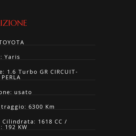
IZIONE
TOYOTA
o
:
Yaris
e
:
1.6 Turbo GR CIRCUIT-
 PERLA
one
:
usato
traggio
:
6300 Km
:
Cilindrata: 1618 CC /
: 192 KW