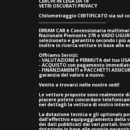
CERCHI IN LEGA DA 18"
VETRI OSCURATI PRIVACY
Chilometraggio CERTIFICATO sia sul con
_________________________________
DREAM CAR è Concessionaria multimarc
Nazionale Piemonte 37R e VADO LIGURE i
selezionato e garantito secondo i più a
inoltre in ricerca vetture in base alle e
Offriamo Servizi:
- VALUTAZIONE e PERMUTA del tuo US
- ACQUISTO con pagamento immediato
- FINANZIAMENTI e PACCHETTI ASSICURAT
garanzia del valore a nuovo.
Venite a trovarci nelle nostre sedi!
Le vetture proposte sono realmente disp
piacere potete concordare telefonica
nei dettagli la vettura di vostro inte
La dotazione tecnica e gli optionals pot
dall'effettivo equipaggiamento della v
dei dati pubblicati dai vari portali. Invi
dotazione in base alle proprie necessi