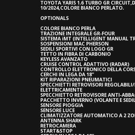
TOYOTA YARIS 1.6 TURBO GR CIRCUIT,
10/2024,COLORE BIANCO PERLATO.
OPTIONALS
COLORE BIANCO PERLA
TRAZIONE INTEGRALE GR-FOUR
SISTEMA iMT (INTELLIGENT MANUAL T
SOSPENSIONI MAC PHERSON
SEDILI SPORTIVI CON LOGO GR
TETTO IN FIBRA DI CARBONIO
KEYLESS AVANZATO
CRUISE CONTROL ADATTIVO (RADAR)
CONTROLLO ELETTRONICO DELLA CORS
CERCHI IN LEGA DA 18"
KIT RIPARAZIONI PNEUMATICI
SPECCHIETTI RETROVISORI REGOLABILI/
ELETTRICAMENTE
SPECCHIETTO RETROVISORE ANTI-ABB
PACCHETTO INVERNO (VOLANTE E SEDILI
SENSORE PIOGGIA
SENSORE LUCE
CLIMATIZZATORE AUTOMATICO A 2 ZO
ANTENNA SHARK
RETROCAMERA
START&STOP