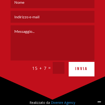
=
15 + 7
INVIA
Realizzato da
Divenire Agency