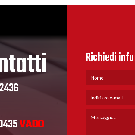
ntatti
Richiedi inf
32436
80435
VADO