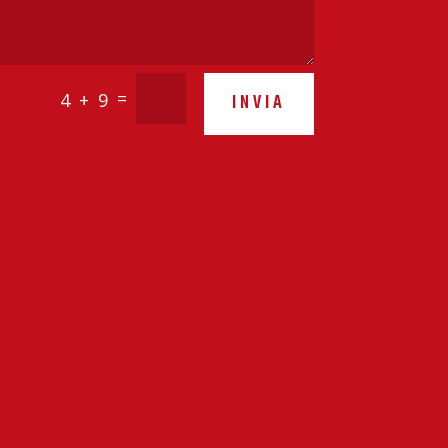
=
4 + 9
INVIA