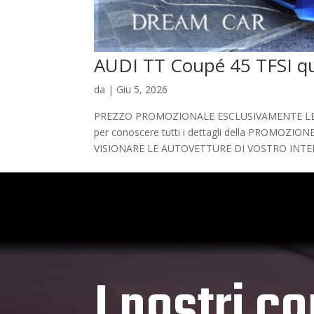
AUDI TT Coupé 45 TFSI q
da
|
Giu 5, 2026
PREZZO PROMOZIONALE ESCLUSIVAMENTE LEGATO
per conoscere tutti i dettagli della PROMO
VISIONARE LE AUTOVETTURE DI VOSTRO INTER
I nostri co