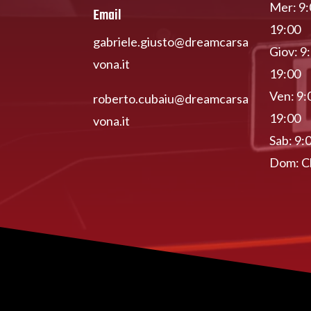
Mer: 9:
Email
19:00
gabriele.giusto@dreamcarsa
Giov: 9
vona.it
19:00
Ven: 9:
roberto.cubaiu@dreamcarsa
19:00
vona.it
Sab: 9:
Dom: C